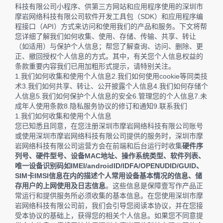
科技有限公司小程序、供第三方网站和应用程序使用的深圳市
摩岩网络科技有限公司软件开发工具包（SDK）和应用程序编
程接口（API）方式来访问和使用我们的产品和服务。下文将帮
您详细了解我们如何收集、使用、存储、传输、共享、转让
（如适用）与保护个人信息；帮您了解查询、访问、删除、更
正、撤回授权个人信息的方式。其中，有关您个人信息权益的
条款重要内容我们已用加粗形式提示，请特别关注。
1.我们如何收集和使用个人信息2.我们如何使用cookie等同类技
术3.我们如何共享、转让、公开披露个人信息4.我们如何存储个
人信息5.我们如何保护个人信息的安全6.管理您的个人信息7.未
成年人使用条款8.隐私服务协议的修订和通知9.联系我们
1.我们如何收集和使用个人信息
您已知悉且同意，在您注册深圳市摩岩网络科技有限公司账号
或使用深圳市摩岩网络科技有限公司提供的服务时，深圳市摩
岩网络科技有限公司运营方会在前端和后台运行时收集
硬件序
列号、硬件型号、设备MAC地址、操作系统类型、软件列表、
唯一设备识别码如IMEI/androidID/IDFA/OPENUDID/GUID、
SIM卡IMSI信息在内的描述个人常用设备基本情况的信息、储
存用户的上网使用及日志信息
。这些信息是保障壹写作产品正
常运行和提供服务所必须收集的基本信息。在您使用深圳市摩
岩网络科技有限公司前，我们会引导您阅读本协议，并在您接
受本协议的基础上，获得您的相关个人信息。如果您不同意提