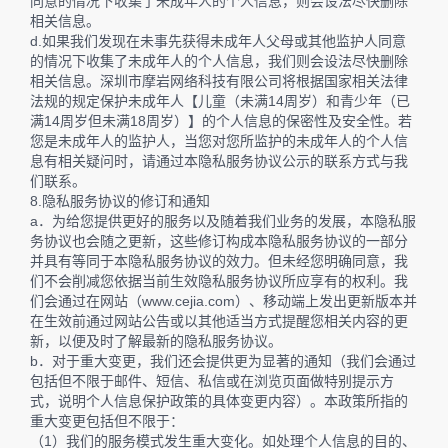
同意的情况下收集了未成年人的个人信息，则会设法尽快删除
相关信息。
d.如果我们发现在未事先获得未成年人父母或其他监护人同意
的情况下收集了未成年人的个人信息，我们则会设法尽快删除
相关信息。深圳市摩岩网络科技有限公司将根据国家相关法律
法规的规定保护未成年人【儿童（未满14周岁）和青少年（已
满14周岁但未满18周岁）】的个人信息的保密性及安全性。若
您是未成年人的监护人，当您对您所监护的未成年人的个人信
息有相关疑问时，请通过本隐私服务协议公示的联系方式与我
们联系。
8.隐私服务协议的修订和通知
a．为给您提供更好的服务以及随着我们业务的发展，本隐私服
务协议也会随之更新，这些修订构成本隐私服务协议的一部分
并具有等同于本隐私服务协议的效力。但未经您明确同意，我
们不会削减您依据当前生效隐私服务协议所应享有的权利。我
们会通过在网站（www.cejia.com）、移动端上发出更新版本并
在生效前通过网站公告或以其他适当方式提醒您相关内容的更
新，以便及时了解最新的隐私服务协议。
b．对于重大变更，我们还会提供更为显著的通知（我们会通过
包括但不限于邮件、短信、私信或在浏览页面做特别提示方
式，说明个人信息保护政策的具体变更内容）。本政策所指的
重大变更包括但不限于：
（1）我们的服务模式发生重大变化。如处理个人信息的目的、