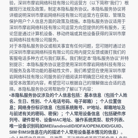
验，深圳市摩岩网络科技有限公司运营方（以下简称“我们”）根
据现行法规及政策，制定本隐私服务协议。本隐私服务协议将
详细说明深圳市摩岩网络科技有限公司运营方在获取、管理及
保护用户个人信息方面的政策及措施。本隐私服务协议适用于
深圳市摩岩网络科技有限公司运营方向您提供的所有服务，无
论您是通过计算机设备、移动终端或其他设备获得的深圳市摩
岩网络科技有限公司服务。
对于本隐私服务协议或相关事宜有任何问题，您可随时通过访
问深圳市摩岩网络科技有限公司应用内提交反馈或拨打我们的
客服电话多种方式与我们联系。我们制定本“隐私服务协议”并特
别提示：本隐私服务协议是您使用深圳市摩岩网络科技有限公
司服务及各项功能的基础性文件，我们希望您在使用深圳市摩
岩网络科技有限公司服务前仔细阅读并明确您已经充分理解、
接受本政策的内容，希望您可以根据自己的理解做出合适的选
择。本隐私服务协议将帮助你了解以下内容：
•
本隐私服务协议涉及的个人信息包括：基本信息（包括个人姓
名、生日、性别、个人电话号码、电子邮箱）；个人位置信
息；网络身份标识信息（包括系统账号、IP地址、邮箱地址及
与前述有关的密码、密保）；个人常用设备信息（包括硬件序
列号、硬件型号、设备MAC地址、操作系统类型、软件列表、
唯一设备识别码如IMEI/androidID/IDFA/OPENUDID/GUID、
SIM卡IMSI信息在内的描述个人常用设备基本情况的信息）
。