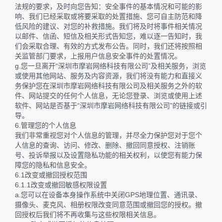
法规的要求，及时向您告知：安全事件的基本情况和可能的影
响、我们已经采取或将要采取的处置措施、您可自主防范和降
低风险的建议、对您的补救措施。我们将及时将事件相关情况
以邮件、信函、短信及相关形式告知您，难以逐一告知时，我
们会采取合理、有效的方式发布公告。同时，我们还将按照相
关监管部门要求，上报用户信息安全事件的处置情况。
g.您一旦离开“深圳市摩岩网络科技有限公司”及相关服务，浏览
或使用其他网站、服务及内容资源，我们将没有能力和直接义
务保护您在深圳市摩岩网络科技有限公司及相关服务之外的软
件、网站提交的任何个人信息，无论您登录、浏览或使用上述
软件、网站是否基于“深圳市摩岩网络科技有限公司”的链接或引
导。
6.管理您的个人信息
我们非常重视您对个人信息的管理，并尽全力保护您对于您个
人信息的查询、访问、修改、删除、撤回同意授权、注销账
号、投诉举报以及设置隐私功能的相关权利，以使您有能力保
障您的隐私和信息安全。
6.1改变或撤回授权范围
6.1.1改变或撤回敏感权限设置
a.您可以在设备本身操作系统中关闭GPS地理位置、通讯录、
摄像头、麦克风、相册权限改变同意范围或撤回您的授权。撤
回授权后我们将不再收集与这些权限相关信息。