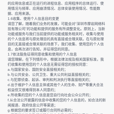
的应用信息或正在运行的进程信息、应用程序的总体运行、使
用情况与频率、应用崩溃情况、总体安装使用情况、性能数
据、应用来源。
1.6收集、使用个人信息目的变更
请您了解，随着我们业务的发展，可能会对“深圳市摩岩网络科
技有限公司”的功能和提供的服务有所调整变化。原则上，当新
功能或服务与我们当前提供的功能或服务相关时，收集与使用
的个人信息将与原处理目的具有直接或合理关联。在与原处理
目的无直接或合理关联的场景下，我们收集、使用您的个人信
息，会再次进行告知，并征得您的同意。
1.7依法豁免征得同意收集和使用的个人信息
请您理解，在下列情形中，根据法律法规及相关国家标准，我
们收集和使用您的个人信息无需征得您的授权同意：
a.与国家安全、国防安全直接相关的；
b.与公共安全、公共卫生、重大公共利益直接相关的；
c.与犯罪侦查、起诉、审判和判决执行等直接相关的；
d.出于维护个人信息主体或其他个人的生命、财产等重大合法
权益但又很难得到本人同意的；
e.所收集的您的个人信息是您自行向社会公众公开的；
f.从合法公开披露的信息中收集的您的个人信息的，如合法的新
闻报道、政府信息公开等渠道；
g.根据您的要求签订或履行合同所必需的；