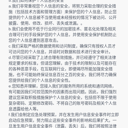
5.我们如何保护个人信息的安全
a.我们非常重视您个人信息的安全，将努力采取合理的安全措
施（包括技术方面和管理方面）来保护您的个人信息，防止您
提供的个人信息被不当使用或未经授权的情况下被访问、公开
披露、使用、修改、损坏、丢失或泄漏。。
b.我们会使用不低于行业同行的加密技术、匿名化处理及相关
合理可行的手段保护您的个人信息，并使用安全保护机制防止
您的个人信息遭到恶意攻击。
c.我们采取严格的数据使用和访问制度，确保只有授权人员才
可访问您的个人信息，并适时对数据和技术进行安全审计。
d.尽管已经采取了上述合理有效措施，并已经遵守了相关法律
规定要求的标准，但请您理解，由于技术的限制以及可能存在
的各种恶意手段，在互联网行业，即便竭尽所能加强安全措
施，也不可能始终保证信息百分之百的安全，我们将尽力确保
您提供给我们的个人信息的安全性。
e.您知悉并理解，您接入我们的服务所用的系统和通讯网络，
有可能因我们可控范围外的因素而出现问题。因此，我们强烈
建议您采取积极措施保护个人信息的安全，包括但不限于使用
复杂密码、定期修改密码、不将自己的账号密码及相关个人信
息透露给他人等。
f.我们会制定应急处理预案，并在发生用户信息安全事件时立即
启动应急预案，努力阻止这些安全事件的影响和后果扩大。一
旦发生用户信息安全事件（泄露、丢失）后，我们将按照法律