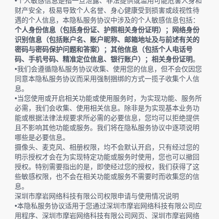
•个人敏感信息是指一旦泄露、非法提供或滥用可能危害人身和
财产安全，极易导致个人名誉、身心健康受到损害或歧视性待
遇的个人信息，本隐私服务协议中涉及的个人敏感信息包括：
个人身份信息（包括身份证、护照相关身份证明）；网络身份
识别信息（包括账户名、账户昵称、邮箱地址及与前述有关的
密码与密码保护问题和答案）；其他信息（包括个人电话号
码、手机号码、精准定位信息、银行账户）；相关身份证明
。
•我们会遵循隐私服务协议收集、使用您的信息，但不会仅因您
同意本隐私服务协议而采用强制捆绑的方式一揽子收集个人信
息。
•当您使用或开启相关功能或使用服务时，为实现功能、服务所
必需，我们会收集、使用相关信息。除非是为实现基本业务功
能或根据法律法规要求所必需的必要信息，您均可以拒绝提供
且不影响其他功能或服务。我们将在隐私服务协议中逐项说明
哪些是必要信息。
摄像头、麦克风、相册权限，均不会默认开启，只有经过您的
明示授权才会在为实现特定功能或服务时使用，您也可以撤回
授权。特别需要指出的是，即使经过您的授权，我们获得了这
些敏感权限，也不会在相关功能或服务不需要时而收集您的信
息。
深圳市摩岩网络科技有限公司权限申请与使用情况说明
•本隐私服务协议适用于您通过深圳市摩岩网络科技有限公司应
用程序、深圳市摩岩网络科技有限公司网页、深圳市摩岩网络