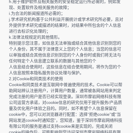
h.用于维护软件及相关服务的安全稳定运行所必需的，例如发
现、处置软件及相关服务的故障；
i.为合法的新闻报道所必需的；
j.学术研究机构基于公共利益开展统计或学术研究所必要，且对
外提供学术研究或描述的结果时，对结果中所包含的个人信息
进行去标识化处理的；
k.法律法规规定的其他情形。
特别提示您注意，如信息无法单独或结合其他信息识别到您的
个人身份，其不属于法律意义上您的个人信息；当您的信息可
以单独或结合其他信息识别到您的个人身份时或我们将无法与
任何特定个人信息建立联系的数据与其他您的个
人信息结合使用时，这些信息在结合使用期间，将作为您的个
人信息按照本隐私服务协议处理与保护。
2.对Cookie和同类技术的使用
Cookie和同类技术是互联网中普遍使用的技术。Cookie可以帮
助网站辨认注册用户，计算用户数量，通常被各网站用来判定
完成注册的用户是否已经实现登录。深圳市摩岩网络科技有限
公司运营方承诺，对cookie信息的研究仅用于提升服务/产品质
量及优化用户体验之目的。同时，如不希望个人信息保留在
cookie中，您可以对浏览器进行配置：选择“拒绝cookie”或“当
网站发送cookie时通知您”，您知道，鉴于深圳市摩岩网络科技
有限公司的服务是通过支持cookie来是实现的，完成关闭
cookie的操作后，可能影响到您访问深圳市摩岩网络科技有限