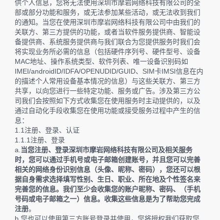
供个人信息，您将无法使用深圳市摩岩网络科技有限公司的全
部或部分功能和服务，或无法参加某些活动，或无法收到我们
的通知。当您在使用深圳市摩岩网络科技有限公司中由我们的
关联方、第三方提供的功能，或者当软件服务提供商、智能设
备提供商、系统服务提供商与我们联合为您提供服务时我们会
将实现业务所必需的信息（包括硬件序列号、硬件型号、设备
MAC地址、操作系统类型、软件列表、唯一设备识别码如
IMEI/androidID/IDFA/OPENUDID/GUID、SIM卡IMSI信息在内
的描述个人常用设备基本情况的信息）与这些关联方、第三方
共享，以向您进行一些特定功能、服务或广告。涉及第三方公
司我们会按照如下方式收集您在使用服务时主动提供的，以及
通过自动化手段收集您在使用功能或接受服务过程中产生的信
息：
1.1注册、登录、认证
1.1.1注册、登录
a.
当您注册、登录深圳市摩岩网络科技有限公司及相关服务
时，您可以通过手机号或电子邮箱创建账号，并且您可以完善
相关的网络身份识别信息（头像、昵称、密码），您还可以根
据自身需求选择填写性别、生日、职业、所在地及个性签名来
完善您的信息。我们至少会收集您的账户昵称、密码、（手机
号码或电子邮箱之一）信息。收集这些信息是为了帮助您完成
注册
。
b.您也可以使用第三方账号登录并使用，您将授权我们获取您