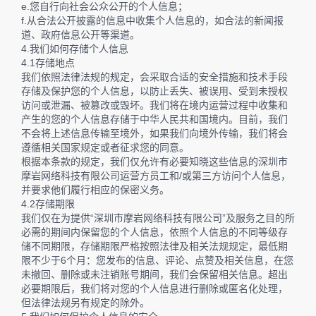
e.您自行向社会公众公开的个人信息；
f.从合法公开披露的信息中收集个人信息的，如合法的新闻报
道、政府信息公开等渠道。
4.我们如何存储个人信息
4.1存储地点
我们依照法律法规的规定，会采取合适的安全措施和技术手段
存储及保护您的个人信息，以防止丢失、被误用、受到未授权
访问或泄漏、被篡改或毁坏。我们将在境内运营过程中收集和
产生的您的个人信息存储于中华人民共和国境内。目前，我们
不会将上述信息传输至境外，如果我们向境外传输，我们将会
遵循相关国家规定或者征求您的同意。
根据本条款的规定，我们仅允许有必要知晓这些信息的深圳市
摩岩网络科技有限公司运营方员工和/或第三方访问个人信息，
并要求他们履行相应的保密义务。
4.2存储期限
我们仅在为提供“深圳市摩岩网络科技有限公司”及服务之目的所
必需的期间内保留您的个人信息，依照个人信息的不同等级存
储不同期限，存储期限严格按照法律及相关法规规定，最低期
限不少于6个月：您发布的信息、评论、点赞及相关信息，在您
未撤回、删除或未注销账号期间，我们会保留相关信息。超出
必要期限后，我们将对您的个人信息进行删除或匿名化处理，
但法律法规另有规定的除外。