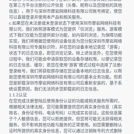
在第三方平台注册的公开信息（头像、昵称以及您授权的其他
信息），用于与深圳市摩岩网络科技有限公司账号绑定，使您
可以直接登录并使用本产品和相关服务。
c.如果您在未注册或未登录状态下使用深圳市摩岩网络科技有
限公司，我们依照游客模式为您提供「仅浏览」服务。游客模
式下我们仅能为您提供部分功能，如内容的浏览，为保障功能
实现，我们将根据您使用的设备信息为您分配深圳市摩岩网络
科技有限公司专属标识符，并在您的设备本地记录您「游客」
状态下的日志信息，即您浏览记录。除上述信息外，在您使用
过程中，我们可能会申请获取您的设备存储权限，以便记录您
的日志信息、缓存；若您在使用“游客”模式过程中选择了注册/
登录帐号，我们将获取原存储在您设备本地的日志信息，以帮
助您使用深圳市摩岩网络科技有限公司的基本业务功能。但若
您是卸载深圳市摩岩网络科技有限公司后重新安装的，基于系
统设置原因，我们无法同步您卸载前的日志信息。
1.1.2认证
在您完成注册登陆后使用身份认证的功能或相关服务所需时，
根据相关法律法规，您可能需要提供您的真实身份信息（真实
姓名、身份证号码、电话号码）以完成实名验证。这些信息属
于个人敏感信息，您可以拒绝提供，但您将可能无法获得相关
服务，但不影响其他功能与服务的正常使用。如您需要删除认
证时所提供的真实身份信息，您可以通过注销账号的方式删除