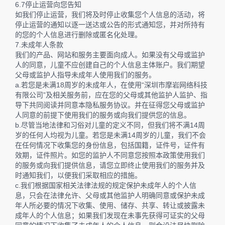
6.7停止运营向您告知
如我们停止运营，我们将及时停止收集您个人信息的活动，将
停止运营的通知以逐一送达或公告的形式通知您，并对所持有
的您的个人信息进行删除或匿名化处理。
7.未成年人条款
我们的产品、网站和服务主要面向成人。如果没有父母或监护
人的同意，儿童不应创建自己的个人信息主体账户。我们期望
父母或监护人指导未成年人使用我们的服务。
a.若您是未满18周岁的未成年人，在使用“深圳市摩岩网络科技
有限公司”及相关服务前，应在您的父母或其他监护人监护、指
导下共同阅读并同意本隐私服务协议。并在征得您父母或监护
人同意的前提下使用我们的服务或向我们提供您的信息。
b.尽管当地法律和习俗对儿童的定义不同，但我们将不满14周
岁的任何人均视为儿童。若您是未满14周岁的儿童，我们不会
在任何情况下收集您的身份信息，包括国籍，证件号，证件有
效期，证件照片。如您的监护人不同意您按照本政策使用我们
的服务或向我们提供信息，请您立即终止使用我们的服务并及
时通知我们，以便我们采取相应的措施。
c.我们根据国家相关法律法规的规定保护未成年人的个人信
息，只会在法律允许、父母或其他监护人明确同意或保护未成
年人所必要的情况下收集、使用、储存、共享、转让或披露未
成年人的个人信息；如果我们发现在未事先获得可证实的父母