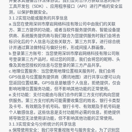
并要求其遵循合作法律协议。我们会对合作方获取信息的软件
工具开发包（SDK）、应用程序接口（API）进行严格的安全监
测，以保护数据安全。
3.1.2实现功能或服务的共享信息
a.当您在使用深圳市摩岩网络科技有限公司中由我们的关联
方、第三方提供的功能，或者当软件服务提供商、智能设备提
供商、系统服务提供商与我们联合为您提供服务时我们会将去
标识化后的个人信息与这些关联方、第三方共享，进行综合统
计并通过算法做特征与偏好分析，形成间接人群画像，
b.登录第三方账号：当您使用深圳市摩岩网络科技有限公司账
号登录第三方产品时，经过您的同意，我们会将您的昵称、头
像及其他您授权的信息与您登录的第三方产品共享。
c.地理位置服务：当您使用地理位置相关服务时，我们会将
GPS信息与位置服务提供商（腾讯地图）进行共享以便可以向
您返回位置结果。GPS信息是敏感个人信息，拒绝提供，仅会
影响地理位置服务功能，但不影响其他功能的正常使用。
e.支付功能：支付功能由与我们合作的第三方支付机构向您提
供服务。第三方支付机构可能需要收集您的姓名、银行卡类型
及卡号、有效期及手机号码。银行卡号、有效期及手机号码是
个人敏感信息，这些信息是支付功能所必需的信息，拒绝提供
将导致您无法使用该功能，但不影响其他功能的正常使用。
3.1.3实现安全与分析统计的共享信息
a.保障使用安全：我们非常重视账号与服务安全，为了识别您