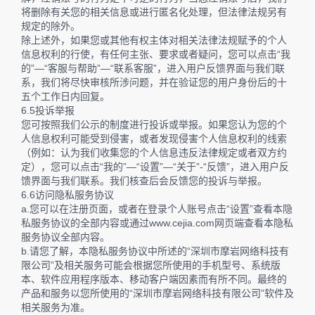
将删除有关您的相关信息或进行匿名化处理，但法律法规另有
规定的除外。
除上述外，如果您或其他有权主体对相关法律法规赋予的个人
信息权利的行使，有任何主张、要求或者疑问，您可以点击“我
的”—“客服与帮助”—“联系客服”，进入用户反馈界面与我们联
系，我们将尽快审核所涉问题，并在验证您的用户身份后的十
五个工作日内回复。
6.5投诉举报
您可按照我们公示的制度进行投诉或举报。如果您认为您的个
人信息权利可能受到侵害，或者发现侵害个人信息权利的线索
（例如：认为我们收集您的个人信息违反法律规定或者双方约
定），您可以点击“我的”—“设置”—“关于”-“反馈”，进入用户反
馈界面与我们联系。我们核查后会反馈您的投诉与举报。
6.6访问隐私服务协议
a.您可以在注册页面，或者在登录个人账号点击“设置”查看本隐
私服务协议的全部内容或通过www.cejia.com网页端查看本隐私
服务协议全部内容。
b.请您了解，本隐私服务协议中所述的“深圳市摩岩网络科技有
限公司”及相关服务可能会根据您所使用的手机型号、系统版
本、软件应用程序版本、移动客户端因素而有所不同。最终的
产品和服务以您所使用的“深圳市摩岩网络科技有限公司”软件及
相关服务为准。