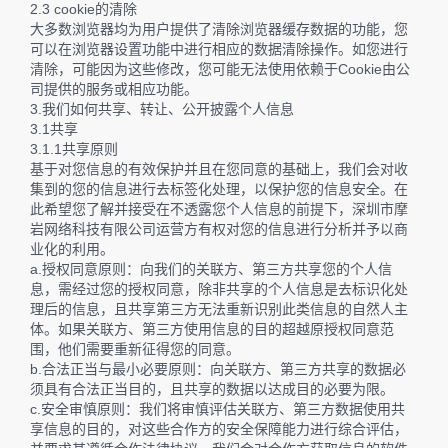
2.3 cookie的清除
大多数浏览器均为用户提供了清除浏览器缓存数据的功能，您
可以在浏览器设置功能中进行相应的数据清除操作。如您进行
清除，可能因为这些修改，您可能无法使用依赖于Cookie由公
司提供的服务或相应功能。
3.我们如何共享、转让、公开披露个人信息
3.1共享
3.1.1共享原则
基于对您信息的有效保护并且在您同意的基础上，我们会对收
集到的您的信息进行去标签化处理，以保护您的信息安全。在
此希望您了解并接受在不透露您个人信息的前提下，深圳市摩
岩网络科技有限公司运营方有权对您的信息进行分析并予以商
业化的利用。
a.授权同意原则：向我们的关联方、第三方共享您的个人信
息，需经过您的授权同意，除非共享的个人信息是去标识化处
理后的信息，且共享第三方无法重新识别此类信息的自然人主
体。如果关联方、第三方使用信息的目的超越原授权同意范
围，他们需要重新征得您的同意。
b.合法正当与最小必要原则：向关联方、第三方共享的数据必
须具有合法正当目的，且共享的数据以达成目的必要为限。
c.安全审慎原则：我们将审慎评估关联方、第三方数据使用共
享信息的目的，对这些合作方的安全保障能力进行综合评估，