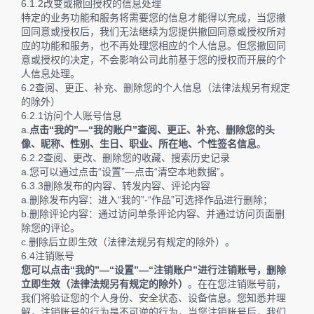
6.1.2改变或撤回授权的信息处理
特定的业务功能和服务将需要您的信息才能得以完成，当您撤
回同意或授权后，我们无法继续为您提供撤回同意或授权所对
应的功能和服务，也不再处理您相应的个人信息。但您撤回同
意或授权的决定，不会影响公司此前基于您的授权而开展的个
人信息处理。
6.2查阅、更正、补充、删除您的个人信息（法律法规另有规定
的除外）
6.2.1访问个人账号信息
a.
点击“我的”—“我的账户”查阅、更正、补充、删除您的头
像、昵称、性别、生日、职业、所在地、个性签名信息
。
6.2.2查阅、更改、删除您的收藏、搜索历史记录
a.您可以通过点击“设置”—点击“清空本地数据”。
6.3.3删除发布的内容、转发内容、评论内容
a.删除发布内容：进入“我的”-“作品”可选择作品进行删除；
b.删除评论内容：通过访问单条评论内容、并通过访问页面删
除您的评论。
c.删除后立即生效（法律法规另有规定的除外）。
6.4注销账号
您可以点击“我的”—“设置”—“注销账户”进行注销账号，删除
立即生效（法律法规另有规定的除外）
。在在您注销账号前，
我们将验证您的个人身份、安全状态、设备信息。您知悉并理
解，注销账号的行为是不可逆的行为，当您注销账号后，我们