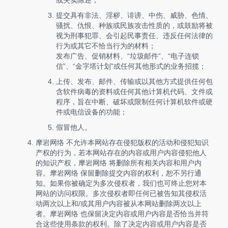
或失实陈述；
提交具有非法、淫秽、诽谤、中伤、威胁、色情、
骚扰、仇恨、种族或民族攻击性质的，或鼓励将被
视为刑事犯罪、会引起民事责任、违反任何法律的
行为或其它不恰当行为的材料；
发布广告、促销材料、“垃圾邮件”、“电子连锁
信”、“金字塔计划”或任何其他形式的业务招揽；
上传、发布、邮件、传输或以其他方式提供任何包
含软件病毒的资料或任何其他计算机代码、文件或
程序，旨在中断、破坏或限制任何计算机软件或硬
件或电信设备的功能；
假冒他人。
摩岩网络 不允许本网站存在侵犯版权的活动和侵犯知识
产权的行为，若本网站存在的内容或用户内容侵犯他人
的知识产权，摩岩网络 将删除所有相关内容和用户内
容。摩岩网络 保留删除提交内容的权利，恕不另行通
知。如果你被确定为多次侵权者，我们也可终止您对本
网站的访问权限。多次侵权者即任何已被告知其侵权活
动两次以上和/或其用户内容被从本网站删除两次以上
者。摩岩网络 也保留决定内容或用户内容是否恰当并符
合这些使用条款的权利。除了决定内容或用户内容是否